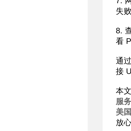
7.
失
8.
看 
通过
接 
本
服
美国
放