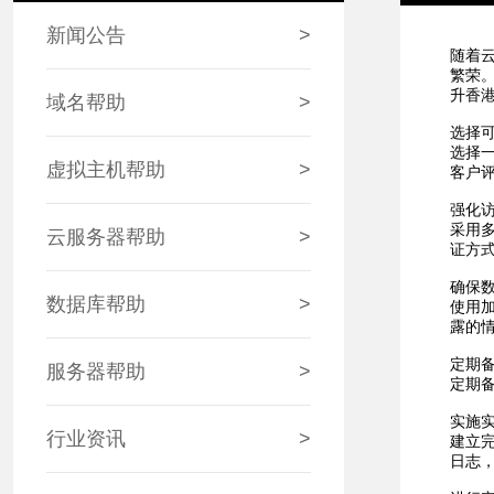
新闻公告
>
随着
繁荣
升香
域名帮助
>
选择
选择
虚拟主机帮助
>
客户
强化
采用
云服务器帮助
>
证方
确保
数据库帮助
>
使用加
露的
定期
服务器帮助
>
定期
实施
行业资讯
>
建立
日志